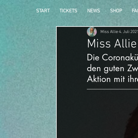
START
TICKETS
NEWS
SHOP
FA
Miss Allie
4. Juli 202
Miss Allie
Die Coronakün
den guten Zwe
Aktion mit ihr