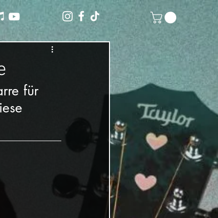
e
rre für 
iese 