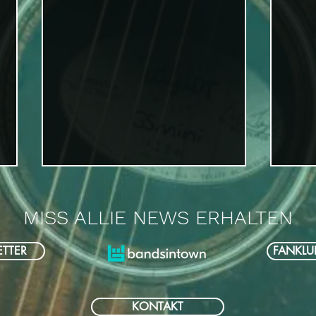
MISS ALLIE NEWS ERHALTEN
TTER
FANKLU
Miss Allie verlängert ihre Tour
Das 
KONTAKT