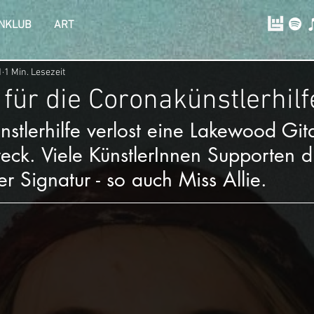
NKLUB
ART
1
1 Min. Lesezeit
 für die Coronakünstlerhilf
stlerhilfe verlost eine Lakewood Gita
ck. Viele KünstlerInnen Supporten d
er Signatur - so auch Miss Allie.