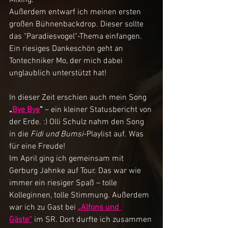
Außerdem entwarf ich meinen ersten 
großen Bühnenbackdrop. Dieser sollte 
das "Paradiesvogel"-Thema einfangen. 
Ein riesiges Dankeschön geht an 
Tontechniker Mo, der mich dabei 
unglaublich unterstützt hat!
In dieser Zeit erschien auch mein Song 
„
Bye Bye
“
 – ein kleiner Statusbericht von 
der Erde. :) Olli Schulz nahm den Song 
in die 
Fidi und Bumsi
-Playlist auf. Was 
für eine Freude!
Im April ging ich gemeinsam mit 
Gerburg Jahnke auf Tour. Das war wie 
immer ein riesiger Spaß – tolle 
Kolleginnen, tolle Stimmung. Außerdem 
war ich zu Gast bei 
„Alfons und 
Gäste“
 im SR. Dort durfte ich zusammen 