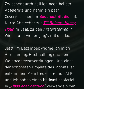
Zwischendurch half ich noch bei der 
Apfelernte und nahm ein paar 
Coverversionen im 
Bedsheet Studio
 auf. 
Kurze Abstecher zur 
Till Reiners Happy 
Hour
im 3sat, zu den 
Pratersternen
 in 
Wien – und weiter ging’s mit der Tour.
Jetzt, im Dezember, widme ich mich 
Abrechnung, Buchhaltung und den 
Weihnachtsvorbereitungen. Und eines 
der schönsten Projekte des Monats ist 
entstanden: Mein treuer Freund FALK 
und ich haben einen 
Podcast
 gestartet! 
In 
„
Hass aber herzlich
“
 verwandeln wir 
Hass in Liebe. Hört gern mal rein!
Kurzer Ausblick