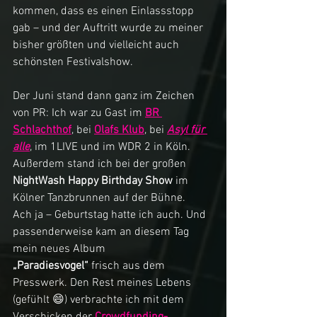
kommen, dass es einen Einlassstopp 
gab – und der Auftritt wurde zu meiner 
bisher größten und vielleicht auch 
schönsten Festivalshow.
Der Juni stand dann ganz im Zeichen 
von PR: Ich war zu Gast im 
BR 
Schlachthof
, bei 
Olafs Klub
, bei 
Asyl für 
alle
, im 1LIVE und im WDR 2 in Köln. 
Außerdem stand ich bei der großen 
NightWash Happy Birthday Show
 im 
Kölner Tanzbrunnen auf der Bühne.
Ach ja – Geburtstag hatte ich auch. Und 
passenderweise kam an diesem Tag 
mein neues Album 
„Paradiesvogel“
 frisch aus dem 
Presswerk. Den Rest meines Lebens 
(gefühlt 😄) verbrachte ich mit dem 
Verschicken der 
Crowdfunding-