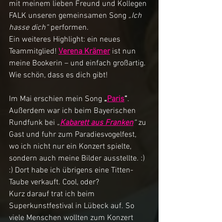
mit meinem lieben Freund und Kollegen 
FALK unseren gemeinsamen Song 
„Ich 
hasse dich“
 performen.
Ein weiteres Highlight: ein neues 
Teammitglied! 
Verena Krämer
 ist nun 
meine Bookerin – und einfach großartig. 
Wie schön, dass es dich gibt!
Im Mai erschien mein Song 
„
Paris
“
. 
Außerdem war ich beim Bayerischen 
Rundfunk bei 
„
Kabarett aus Franken
“
 zu 
Gast und fuhr zum Paradiesvogelfest, 
wo ich nicht nur ein Konzert spielte, 
sondern auch meine Bilder ausstellte. :) 
:) Dort habe ich übrigens eine Titten-
Taube verkauft. Cool, oder?
Kurz darauf trat ich beim 
Superkunstfestival in Lübeck auf. So 
viele Menschen wollten zum Konzert 