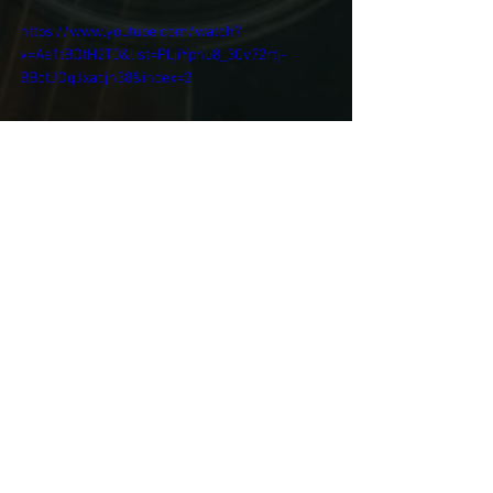
https://www.youtube.com/watch?
v=Ae1tBQtH2T0&list=PLjiYphu8_3Cv72rtj-
BBctJOqJxacjn38&index=2
https://www.youtube.com/watch?
v=k3JDUXhc8HA&list=PLjiYphu8_3Cv72rtj-
BBctJOqJxacjn38&index=1