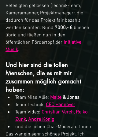
Beteiligten geflossen (Technik-Team, 
Kameramänner, Projektmanager), die 
dadurch für das Projekt fair bezahlt 
werden konnten. Rund 
7000,- €
 blieben 
übrig und fließen nun in den 
öffentlichen Fördertopf der 
Initiative 
Musik
.
Und hier sind die tollen 
Menschen, die es mit mir 
zusammen möglich gemacht 
haben:
Team Miss Allie: 
Malte
 & Jonas
Team Technik: 
CEC Hannover
Team Video: 
Christian Verch,
Reiko 
Zunk
, 
André König
und die lieben Chat-ModeratorInnen
Das war ein sehr schönes Projekt. Ich 