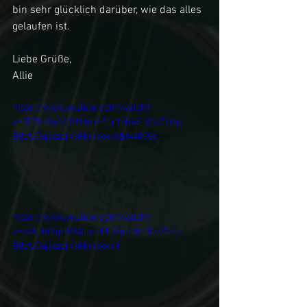
bin sehr glücklich darüber, wie das alles 
gelaufen ist.
Liebe Grüße,
Allie
https://www.youtube.com/watch?
v=0PZIhBwfVOU&list=PLjiYphu8_3Cv72rtj-
BBctJOqJxacjn38&index=5&t=4005s
https://www.youtube.com/watch?
v=k4AuhtVgHKA&list=PLjiYphu8_3Cv72rtj-
BBctJOqJxacjn38&index=3