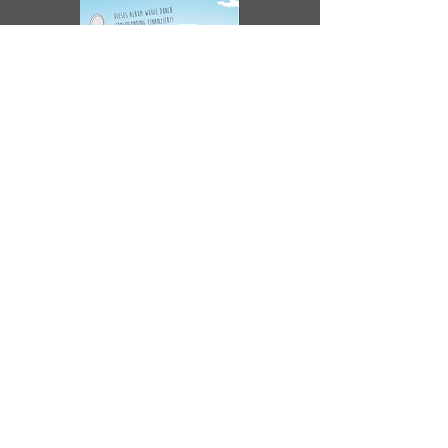
MEIN HERZ UND DIE TOILETTE
(2018)
Live-Mitschnitt
Miss Allie verliert ihr Herz in der Toilette und
die Geschichte beginnt.
Zum Shop
Spotify
MISS ALLIE NEWS ERHALTEN