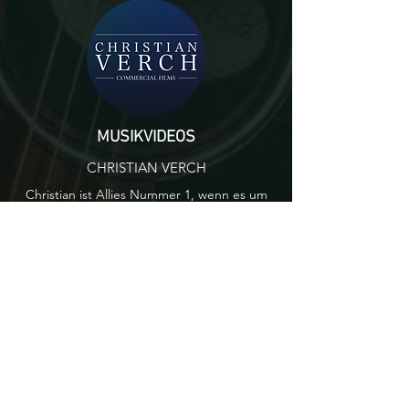
MUSIKVIDEOS
CHRISTIAN VERCH
Christian ist Allies Nummer 1, wenn es um
Musikvideoproduktion geht. Gemeinsam
mit ihm entwickelt Allie ihre Videoideen und
setzt sie um.