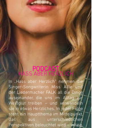
PODCAST
HASS ABER HERZLICH
In „Hass aber Herzlich“ nehmen die
Singer-Songwriterin Miss Allie und
der Liedermacher FALK all die Dinge
auseinander, die uns im Alltag zur
Weißglut treiben – und verwandeln
sie in etwas Herzliches. In jeder Folge
steht ein Hauptthema im Mittelpunkt,
das aus unterschiedlichen
Perspektiven beleuchtet wird – witzig,