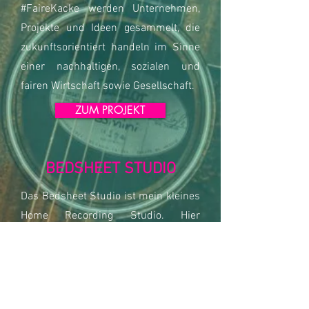
#FaireKacke werden Unternehmen,
Projekte und Ideen gesammelt, die
zukunftsorientiert handeln im Sinne
einer nachhaltigen, sozialen und
fairen Wirtschaft sowie Gesellschaft.
ZUM PROJEKT
BEDSHEET STUDIO
Das Bedsheet Studio ist mein kleines
Home Recording Studio. Hier
produziere ich Videos von Cover-
Songs, die sich gewünscht wurden
oder die ich einfach schön finde und
Versionen meiner eigenen Songs.