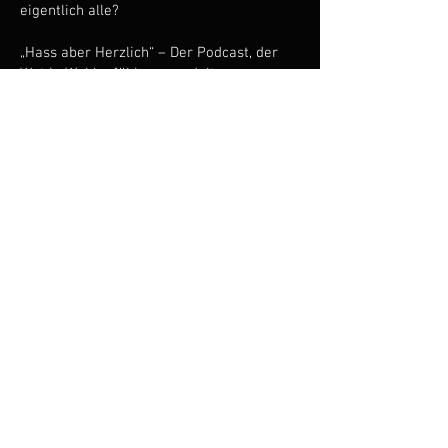
eigentlich alle?
„Hass aber Herzlich“ – Der Podcast, der
Wut in Wohlgefühl verwandelt.
SCHREIB UNS!
Dieser Podcast soll gemeinsam mit euch
wachsen. Eure Geschichten, Liebe, euer
Hass und Feedback - eure Einsendungen
fließen direkt in die Folgen ein und
machen „Hass aber Herzlich“ zu einem
echten Gemeinschaftsprojekt. Habt ihr
lustige, absurde, wütende oder