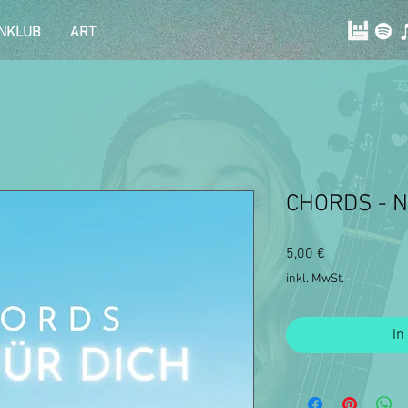
NKLUB
ART
CHORDS - Nu
Preis
5,00 €
inkl. MwSt.
In