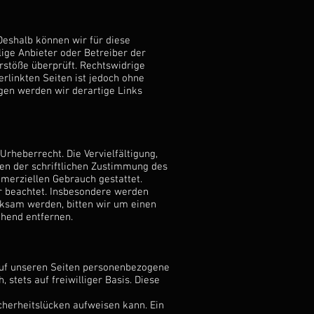
 Deshalb können wir für diese
lige Anbieter oder Betreiber der
rstöße überprüft. Rechtswidrige
erlinkten Seiten ist jedoch ohne
gen werden wir derartige Links
Urheberrecht. Die Vervielfältigung,
en der schriftlichen Zustimmung des
mmerziellen Gebrauch gestattet.
er beachtet. Insbesondere werden
erksam werden, bitten wir um einen
hend entfernen.
auf unseren Seiten personenbezogene
stets auf freiwilliger Basis. Diese
icherheitslücken aufweisen kann. Ein