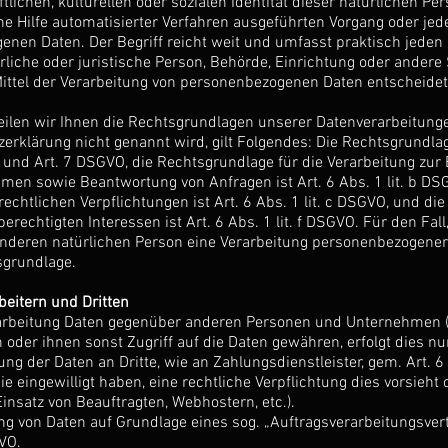
lichen, kulturellen oder sozialen Identität dieser natürlichen Per
hne Hilfe automatisierter Verfahren ausgeführten Vorgang oder je
n Daten. Der Begriff reicht weit und umfasst praktisch jeden
ürliche oder juristische Person, Behörde, Einrichtung oder andere 
ttel der Verarbeitung von personenbezogenen Daten entscheidet,
ilen wir Ihnen die Rechtsgrundlagen unserer Datenverarbeitunge
erklärung nicht genannt wird, gilt Folgendes: Die Rechtsgrundlag
t. a und Art. 7 DSGVO, die Rechtsgrundlage für die Verarbeitung zu
en sowie Beantwortung von Anfragen ist Art. 6 Abs. 1 lit. b DSG
echtlichen Verpflichtungen ist Art. 6 Abs. 1 lit. c DSGVO, und di
rechtigten Interessen ist Art. 6 Abs. 1 lit. f DSGVO. Für den Fal
anderen natürlichen Person eine Verarbeitung personenbezogener
tsgrundlage.
eitern und Dritten
rbeitung Daten gegenüber anderen Personen und Unternehmen (Au
n oder ihnen sonst Zugriff auf die Daten gewähren, erfolgt dies n
ng der Daten an Dritte, wie an Zahlungsdienstleister, gem. Art. 6
 Sie eingewilligt haben, eine rechtliche Verpflichtung dies vorsieh
Einsatz von Beauftragten, Webhostern, etc.).
ung von Daten auf Grundlage eines sog. „Auftragsverarbeitungsver
VO.