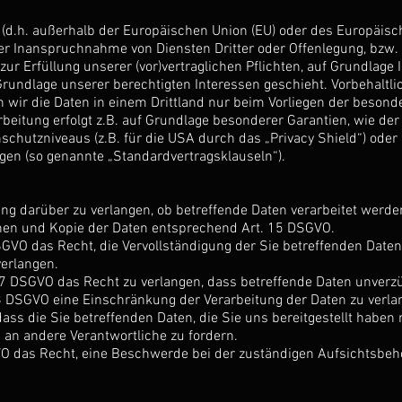
d (d.h. außerhalb der Europäischen Union (EU) oder des Europäis
r Inanspruchnahme von Diensten Dritter oder Offenlegung, bzw. 
 zur Erfüllung unserer (vor)vertraglichen Pflichten, auf Grundlage 
Grundlage unserer berechtigten Interessen geschieht. Vorbehaltlic
en wir die Daten in einem Drittland nur beim Vorliegen der beson
rbeitung erfolgt z.B. auf Grundlage besonderer Garantien, wie der 
chutzniveaus (z.B. für die USA durch das „Privacy Shield“) oder 
ungen (so genannte „Standardvertragsklauseln“).
ung darüber zu verlangen, ob betreffende Daten verarbeitet werd
onen und Kopie der Daten entsprechend Art. 15 DSGVO.
GVO das Recht, die Vervollständigung der Sie betreffenden Daten 
verlangen.
7 DSGVO das Recht zu verlangen, dass betreffende Daten unverzü
8 DSGVO eine Einschränkung der Verarbeitung der Daten zu verla
dass die Sie betreffenden Daten, die Sie uns bereitgestellt hab
 an andere Verantwortliche zu fordern.
VO das Recht, eine Beschwerde bei der zuständigen Aufsichtsbeh