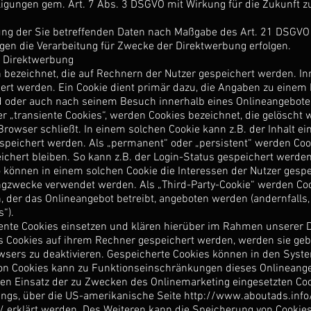
lligungen gem. Art. 7 Abs. 3 DSGVO mit Wirkung für die Zukunft z
ung der Sie betreffenden Daten nach Maßgabe des Art. 21 DSGVO 
en die Verarbeitung für Zwecke der Direktwerbung erfolgen.
i Direktwerbung
n bezeichnet, die auf Rechnern der Nutzer gespeichert werden. I
ert werden. Ein Cookie dient primär dazu, die Angaben zu einem
nd oder auch nach seinem Besuch innerhalb eines Onlineangebote
er „transiente Cookies“, werden Cookies bezeichnet, die gelöscht
Browser schließt. In einem solchen Cookie kann z.B. der Inhalt e
speichert werden. Als „permanent“ oder „persistent“ werden Coo
hert bleiben. So kann z.B. der Login-Status gespeichert werden
önnen in einem solchen Cookie die Interessen der Nutzer gespei
zwecke verwendet werden. Als „Third-Party-Cookie“ werden Cook
, der das Onlineangebot betreibt, angeboten werden (andernfalls
“).
te Cookies einsetzen und klären hierüber im Rahmen unserer D
ss Cookies auf ihrem Rechner gespeichert werden, werden sie ge
wsers zu deaktivieren. Gespeicherte Cookies können in den Syst
on Cookies kann zu Funktionseinschränkungen dieses Onlineange
en Einsatz der zu Zwecken des Onlinemarketing eingesetzten Cook
kings, über die US-amerikanische Seite
http://www.aboutads.info
/
erklärt werden. Des Weiteren kann die Speicherung von Cookies