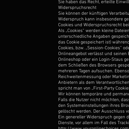
Sie haben das Recht, erteilte Einwi
Widerspruchsrecht
Sie können der künftigen Verarbeit
Widerspruch kann insbesondere geg
Cookies und Widerspruchsrecht be
Als „Cookies“ werden kleine Dateie
unterschiedliche Angaben gespeich
das Cookie gespeichert ist) währe
Cookies, bzw. „Session-Cookies“ od
Onlineangebot verlässt und seinen 
Onlineshop oder ein Login-Staus ge
dem Schließen des Browsers gespeic
mehreren Tagen aufsuchen. Ebenso k
Reichweitenmessung oder Marketing
Anbietern als dem Verantwortlichen
spricht man von „First-Party Cookies
Wir können temporäre und permanen
Falls die Nutzer nicht möchten, da
den Systemeinstellungen ihres Bro
gelöscht werden. Der Ausschluss v
Ein genereller Widerspruch gegen d
Dienste, vor allem im Fall des Trac
http://www.youronlinechoices.com