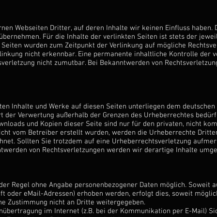
nen Webseiten Dritter, auf deren Inhalte wir keinen Einfluss haben.
ernehmen. Für die Inhalte der verlinkten Seiten ist stets der jewei
en Seiten wurden zum Zeitpunkt der Verlinkung auf mögliche Rechtsve
inkung nicht erkennbar. Eine permanente inhaltliche Kontrolle der v
sverletzung nicht zumutbar. Bei Bekanntwerden von Rechtsverletzun
lten Inhalte und Werke auf diesen Seiten unterliegen dem deutschen 
Art der Verwertung außerhalb der Grenzen des Urheberrechtes bedürf
ownloads und Kopien dieser Seite sind nur für den privaten, nicht ko
nicht vom Betreiber erstellt wurden, werden die Urheberrechte Dritt
ichnet. Sollten Sie trotzdem auf eine Urheberrechtsverletzung aufm
twerden von Rechtsverletzungen werden wir derartige Inhalte umge
n der Regel ohne Angabe personenbezogener Daten möglich. Soweit 
t oder eMail-Adressen) erhoben werden, erfolgt dies, soweit möglich, 
he Zustimmung nicht an Dritte weitergegeben.
enübertragung im Internet (z.B. bei der Kommunikation per E-Mail) S