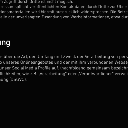
 Zugriff durch Dritte ist nicht möglich.
essumspflicht veröffentlichten Kontaktdaten durch Dritte zur Übers
onsmaterialien wird hiermit ausdrücklich widersprochen. Die Betrei
 Falle der unverlangten Zusendung von Werbeinformationen, etwa durc
ung
Sie über die Art, den Umfang und Zweck der Verarbeitung von pe
alb unseres Onlineangebotes und der mit ihm verbundenen Websei
 unser Social Media Profile auf. (nachfolgend gemeinsam bezeichn
lichkeiten, wie z.B. „Verarbeitung“ oder „Verantwortlicher“ verwei
nung (DSGVO).