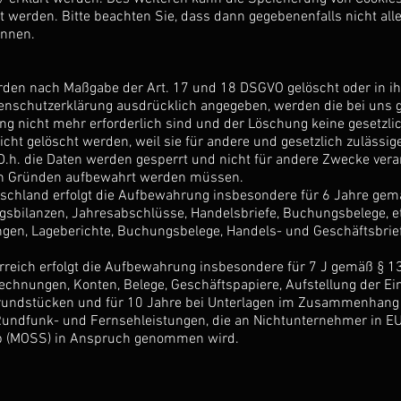
t werden. Bitte beachten Sie, dass dann gegebenenfalls nicht all
önnen.
rden nach Maßgabe der Art. 17 und 18 DSGVO gelöscht oder in ih
enschutzerklärung ausdrücklich angegeben, werden die bei uns g
ng nicht mehr erforderlich sind und der Löschung keine gesetzl
cht gelöscht werden, weil sie für andere und gesetzlich zulässig
.h. die Daten werden gesperrt und nicht für andere Zwecke verarbe
hen Gründen aufbewahrt werden müssen.
tschland erfolgt die Aufbewahrung insbesondere für 6 Jahre ge
ngsbilanzen, Jahresabschlüsse, Handelsbriefe, Buchungsbelege, e
gen, Lageberichte, Buchungsbelege, Handels- und Geschäftsbrief
rreich erfolgt die Aufbewahrung insbesondere für 7 J gemäß § 
chnungen, Konten, Belege, Geschäftspapiere, Aufstellung der Ei
ndstücken und für 10 Jahre bei Unterlagen im Zusammenhang m
Rundfunk- und Fernsehleistungen, die an Nichtunternehmer in EU
op (MOSS) in Anspruch genommen wird.