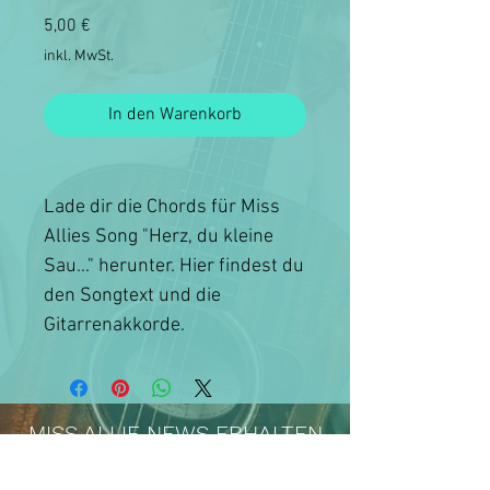
Preis
5,00 €
inkl. MwSt.
In den Warenkorb
Lade dir die Chords für Miss
Allies Song "Herz, du kleine
Sau..." herunter. Hier findest du
den Songtext und die
Gitarrenakkorde.
MISS ALLIE NEWS ERHALTEN
NEWSLETTER