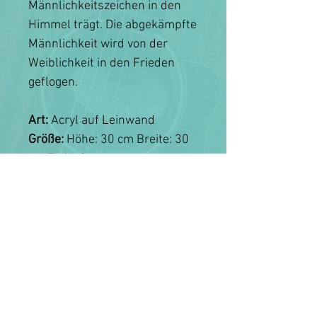
Männlichkeitszeichen in den
Himmel trägt. Die abgekämpfte
Männlichkeit wird von der
Weiblichkeit in den Frieden
geflogen.
Art:
Acryl auf Leinwand
Größe:
Höhe: 30 cm Breite: 30
cm Tiefe: 2 cm
MISS ALLIE NEWS ERHALTEN
NEWSLETTER