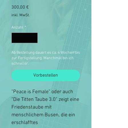
Preis
300,00 €
inkl. MwSt.
Anzahl
*
Ab Bestellung dauert es ca. 4 Wochen bis
zur Fertigstellung. Manchmal bin ich
schneller.
Vorbestellen
"Peace is Female" oder auch
"Die Titten Taube 3.0" zeigt eine
Friedenstaube mit
menschlichem Busen, die ein
erschlafftes