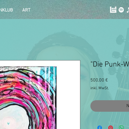
NKLUB
ART
"Die Punk-W
Preis
500,00 €
inkl. MwSt.
N