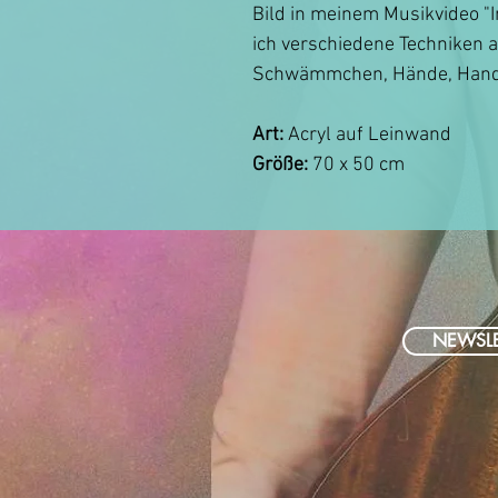
Bild in meinem Musikvideo "
ich verschiedene Techniken a
Schwämmchen, Hände, Hand
Art:
Acryl auf Leinwand
Größe:
70 x 50 cm
NEWSLE