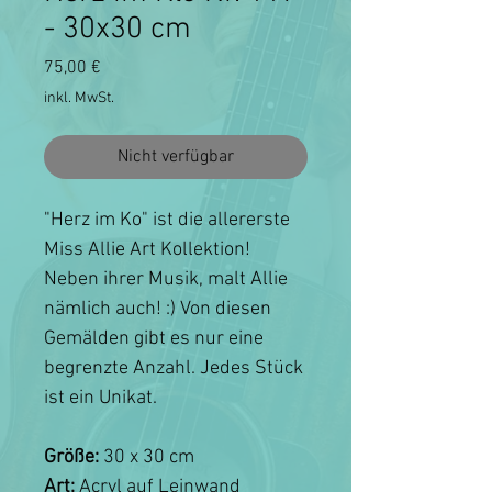
- 30x30 cm
Preis
75,00 €
inkl. MwSt.
Nicht verfügbar
"Herz im Ko" ist die allererste
Miss Allie Art Kollektion!
Neben ihrer Musik, malt Allie
nämlich auch! :) Von diesen
Gemälden gibt es nur eine
begrenzte Anzahl. Jedes Stück
ist ein Unikat.
Größe:
30 x 30 cm
Art:
Acryl auf Leinwand