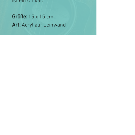
ist ein Unikat.
Größe:
15 x 15 cm
Art:
Acryl auf Leinwand
MISS ALLIE NEWS ERHALTEN
NEWSLETTER
FANKLUB BEITRETEN
KONTAKT
© 2025 by MISS ALLIE, Fotos: © Christian Verch,
Proudly created with
Wix.com