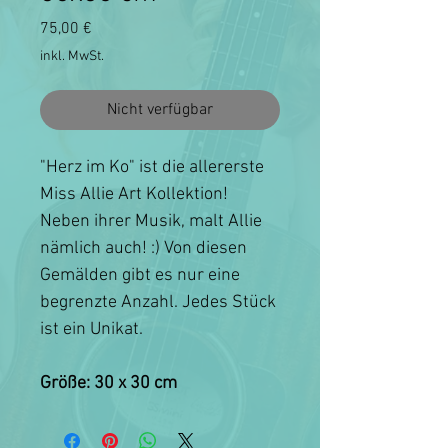
Preis
75,00 €
inkl. MwSt.
Nicht verfügbar
"Herz im Ko" ist die allererste
Miss Allie Art Kollektion!
Neben ihrer Musik, malt Allie
nämlich auch! :) Von diesen
Gemälden gibt es nur eine
begrenzte Anzahl. Jedes Stück
ist ein Unikat.
Größe: 30 x 30 cm