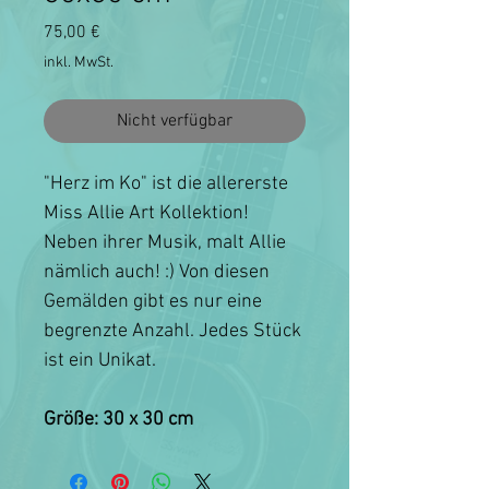
Preis
75,00 €
inkl. MwSt.
Nicht verfügbar
"Herz im Ko" ist die allererste
Miss Allie Art Kollektion!
Neben ihrer Musik, malt Allie
nämlich auch! :) Von diesen
Gemälden gibt es nur eine
begrenzte Anzahl. Jedes Stück
ist ein Unikat.
Größe: 30 x 30 cm