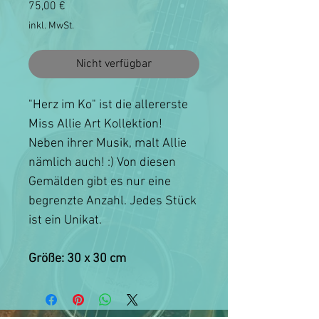
Preis
75,00 €
inkl. MwSt.
Nicht verfügbar
"Herz im Ko" ist die allererste
Miss Allie Art Kollektion!
Neben ihrer Musik, malt Allie
nämlich auch! :) Von diesen
Gemälden gibt es nur eine
begrenzte Anzahl. Jedes Stück
ist ein Unikat.
Größe: 30 x 30 cm