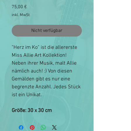
Preis
75,00 €
inkl. MwSt.
Nicht verfügbar
"Herz im Ko" ist die allererste
Miss Allie Art Kollektion!
Neben ihrer Musik, malt Allie
nämlich auch! :) Von diesen
Gemälden gibt es nur eine
begrenzte Anzahl. Jedes Stück
ist ein Unikat.
Größe: 30 x 30 cm