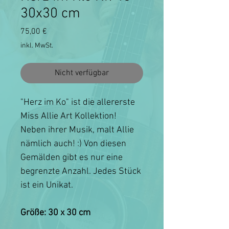
30x30 cm
Preis
75,00 €
inkl. MwSt.
Nicht verfügbar
"Herz im Ko" ist die allererste
Miss Allie Art Kollektion!
Neben ihrer Musik, malt Allie
nämlich auch! :) Von diesen
Gemälden gibt es nur eine
begrenzte Anzahl. Jedes Stück
ist ein Unikat.
Größe: 30 x 30 cm