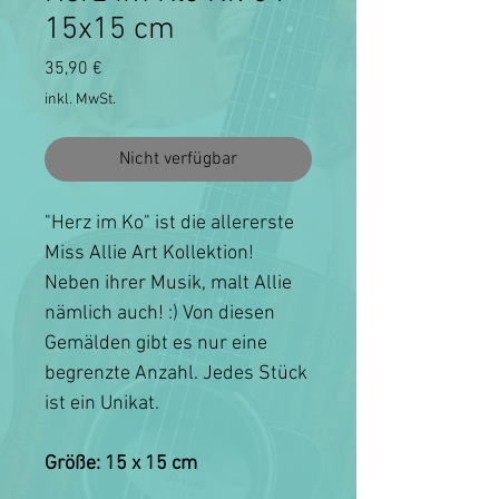
15x15 cm
Preis
35,90 €
inkl. MwSt.
Nicht verfügbar
"Herz im Ko" ist die allererste
Miss Allie Art Kollektion!
Neben ihrer Musik, malt Allie
nämlich auch! :) Von diesen
Gemälden gibt es nur eine
begrenzte Anzahl. Jedes Stück
ist ein Unikat.
Größe: 15 x 15 cm