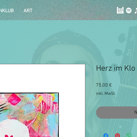
NKLUB
ART
Herz im Klo
Preis
75,00 €
inkl. MwSt.
N