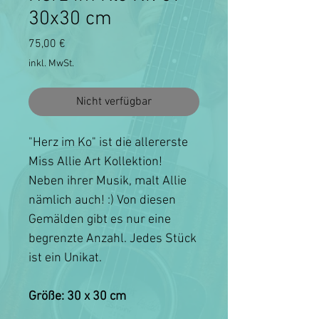
30x30 cm
Preis
75,00 €
inkl. MwSt.
Nicht verfügbar
"Herz im Ko" ist die allererste
Miss Allie Art Kollektion!
Neben ihrer Musik, malt Allie
nämlich auch! :) Von diesen
Gemälden gibt es nur eine
begrenzte Anzahl. Jedes Stück
ist ein Unikat.
Größe: 30 x 30 cm