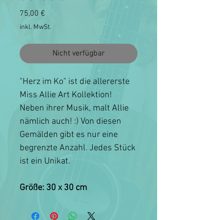
Preis
75,00 €
inkl. MwSt.
Nicht verfügbar
"Herz im Ko" ist die allererste
Miss Allie Art Kollektion!
Neben ihrer Musik, malt Allie
nämlich auch! :) Von diesen
Gemälden gibt es nur eine
begrenzte Anzahl. Jedes Stück
ist ein Unikat.
Größe: 30 x 30 cm