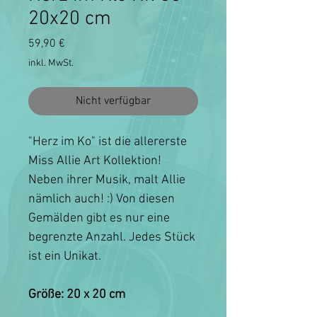
20x20 cm
Preis
59,90 €
inkl. MwSt.
Nicht verfügbar
"Herz im Ko" ist die allererste
Miss Allie Art Kollektion!
Neben ihrer Musik, malt Allie
nämlich auch! :) Von diesen
Gemälden gibt es nur eine
begrenzte Anzahl. Jedes Stück
ist ein Unikat.
Größe: 20 x 20 cm