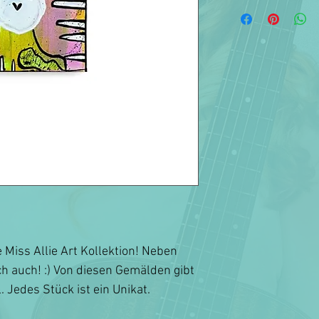
e Miss Allie Art Kollektion! Neben
ch auch! :) Von diesen Gemälden gibt
. Jedes Stück ist ein Unikat.