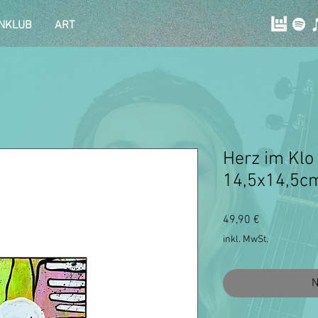
NKLUB
ART
Herz im Klo 
14,5x14,5c
Preis
49,90 €
inkl. MwSt.
N