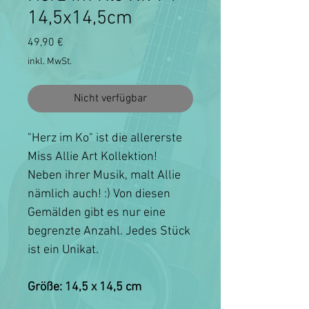
14,5x14,5cm
Preis
49,90 €
inkl. MwSt.
Nicht verfügbar
"Herz im Ko" ist die allererste
Miss Allie Art Kollektion!
Neben ihrer Musik, malt Allie
nämlich auch! :) Von diesen
Gemälden gibt es nur eine
begrenzte Anzahl. Jedes Stück
ist ein Unikat.
Größe: 14,5 x 14,5 cm