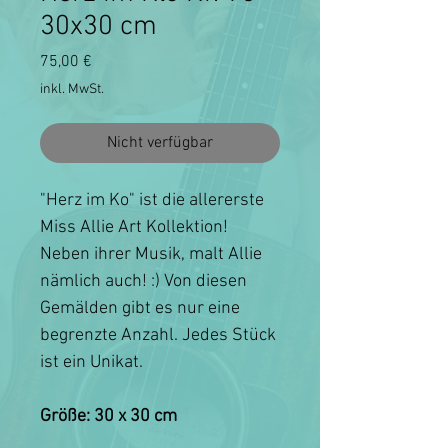
30x30 cm
Preis
75,00 €
inkl. MwSt.
Nicht verfügbar
"Herz im Ko" ist die allererste
Miss Allie Art Kollektion!
Neben ihrer Musik, malt Allie
nämlich auch! :) Von diesen
Gemälden gibt es nur eine
begrenzte Anzahl. Jedes Stück
ist ein Unikat.
Größe: 30 x 30 cm