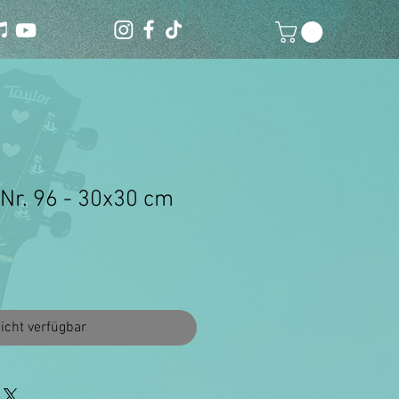
 Nr. 96 - 30x30 cm
icht verfügbar