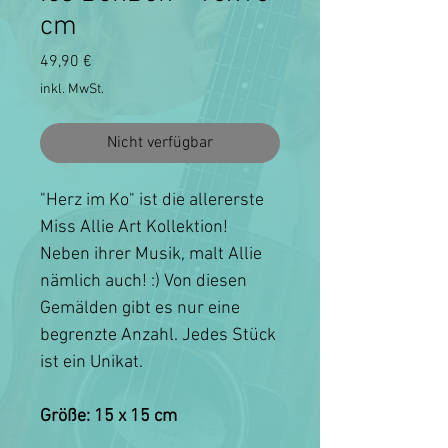
cm
Preis
49,90 €
inkl. MwSt.
Nicht verfügbar
"Herz im Ko" ist die allererste
Miss Allie Art Kollektion!
Neben ihrer Musik, malt Allie
nämlich auch! :) Von diesen
Gemälden gibt es nur eine
begrenzte Anzahl. Jedes Stück
ist ein Unikat.
Größe: 15 x 15 cm