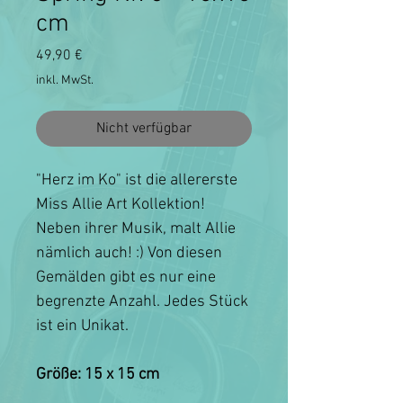
cm
Preis
49,90 €
inkl. MwSt.
Nicht verfügbar
"Herz im Ko" ist die allererste
Miss Allie Art Kollektion!
Neben ihrer Musik, malt Allie
nämlich auch! :) Von diesen
Gemälden gibt es nur eine
begrenzte Anzahl. Jedes Stück
ist ein Unikat.
Größe: 15 x 15 cm