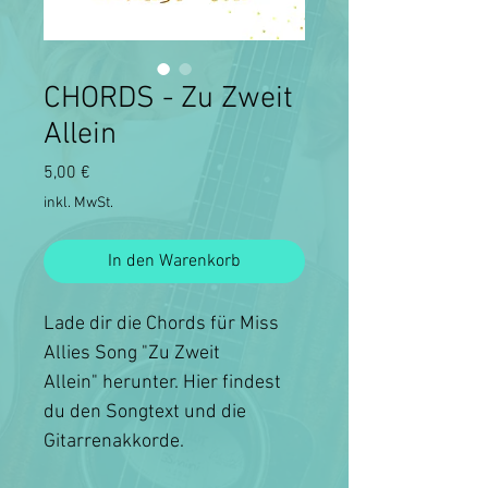
CHORDS - Zu Zweit
Allein
Preis
5,00 €
inkl. MwSt.
In den Warenkorb
Lade dir die Chords für Miss
Allies Song "Zu Zweit
Allein" herunter. Hier findest
du den Songtext und die
Gitarrenakkorde.