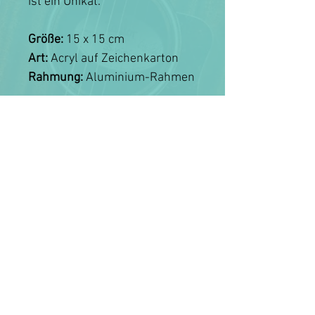
ist ein Unikat.
Größe:
15 x 15 cm
Art:
Acryl auf Zeichenkarton
Rahmung:
Aluminium-Rahmen
MISS ALLIE NEWS ERHALTEN
NEWSLETTER
FANKLUB BEITRETEN
KONTAKT