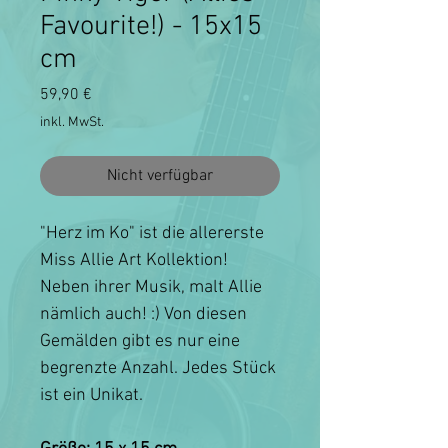
Favourite!) - 15x15
cm
Preis
59,90 €
inkl. MwSt.
Nicht verfügbar
"Herz im Ko" ist die allererste
Miss Allie Art Kollektion!
Neben ihrer Musik, malt Allie
nämlich auch! :) Von diesen
Gemälden gibt es nur eine
begrenzte Anzahl. Jedes Stück
ist ein Unikat.