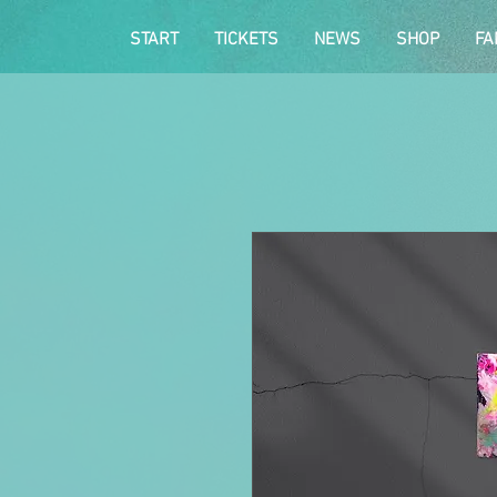
START
TICKETS
NEWS
SHOP
FA