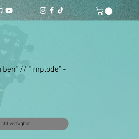
rben" // "Implode" -
icht verfügbar