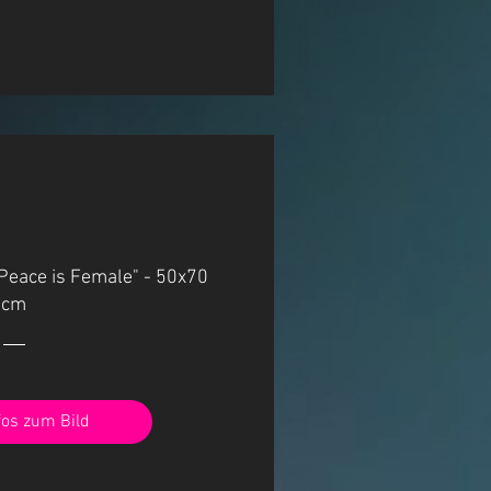
 "Peace is Female" - 50x70
cm
fos zum Bild