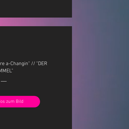
re a-Changin" // "DER
MMEL"
fos zum Bild