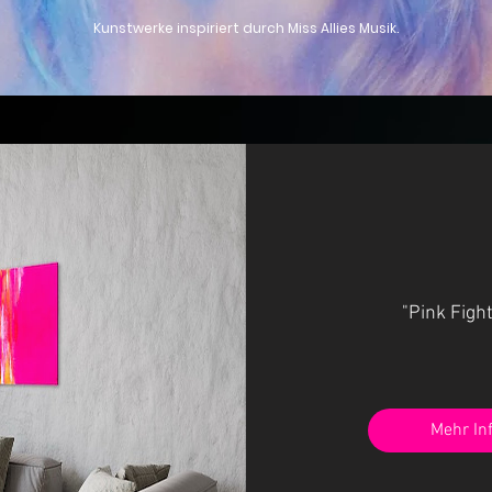
Kunstwerke inspiriert durch Miss Allies Musik.
"Pink Figh
Mehr In