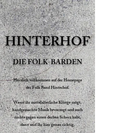
HINTERHOF
DIE FOLK-BARDEN
Herzlich willkommen auf der Homepage
der Folk Band Hinterhof.
​Wenn ihr mittelalterliche Klänge mögt,
handgemachte Musik bevorzugt und auch
nichts gegen einen derben Scherz habt,
dann seid ihr hier genau richtig.