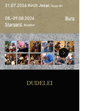
31.07.2026
Kirch Jesar,
Texas MV
08.-09.08.2026
Burg
Stargard
,
Burgfest
DUDELEI