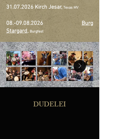
31.07.2026
Kirch Jesar,
Texas MV
08.-09.08.2026
Burg
Stargard
,
Burgfest
DUDELEI