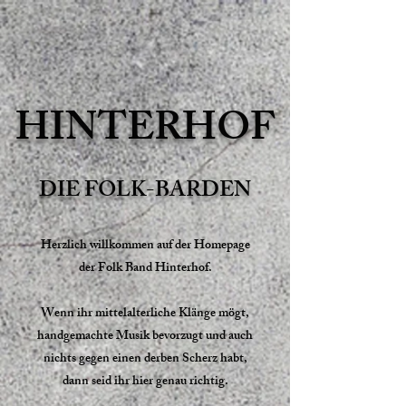
HINTERHOF
DIE FOLK-BARDEN
Herzlich willkommen auf der Homepage
der Folk Band Hinterhof.
​Wenn ihr mittelalterliche Klänge mögt,
handgemachte Musik bevorzugt und auch
nichts gegen einen derben Scherz habt,
dann seid ihr hier genau richtig.