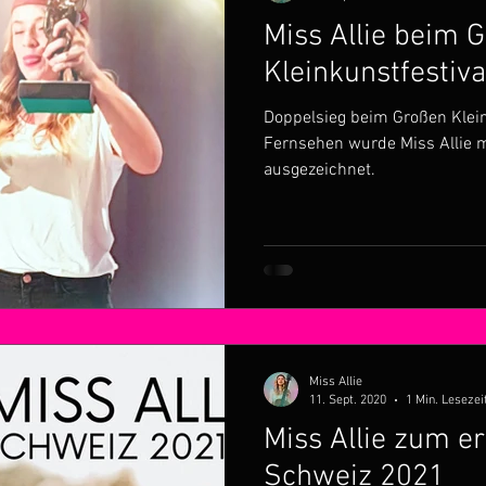
Miss Allie beim 
Kleinkunstfestiv
Doppelsieg beim Großen Klein
Fernsehen wurde Miss Allie m
ausgezeichnet.
Miss Allie
11. Sept. 2020
1 Min. Lesezei
Miss Allie zum er
Schweiz 2021