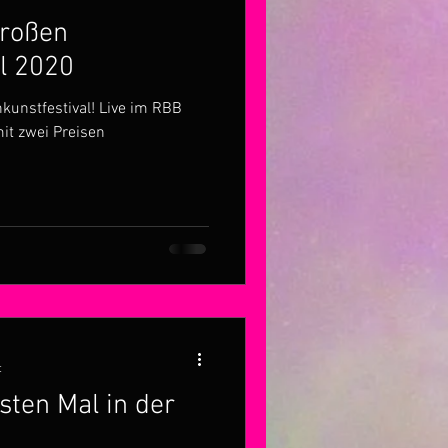
Großen
al 2020
kunstfestival! Live im RBB
it zwei Preisen
t
sten Mal in der