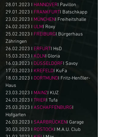
28.01.2023 I 
HANNOVER
I Pavillon
29.01.2023 I 
FRANKFURT
I Batschkapp
23.02.2023 I 
MÜNCHEN
I Freiheitshalle 
24.02.2023 I 
ULM
I Roxy
25.02.2023 I 
FREIBURG
I Bürgerhaus 
Zähringen
26.02.2023 I 
ERFURT
I HsD
15.03.2023 I 
KÖLN
I Gloria
16.03.2023 I 
DÜSSELDORF
I Savoy
17.03.2023 I 
KREFELD
I KuFa
18.03.2023 I 
DORTMUND
I Fritz-Henßler-
Haus
23.03.2023 I 
MAINZ
I KUZ
24.03.2023 I 
TRIER
I Tufa
25.03.2023 I 
ASCHAFFENBURG
I 
Hofgarten
26.03.2023 I 
SAARBRÜCKEN
I Garage
30.03.2023 I 
ROSTOCK
I M.A.U. Club