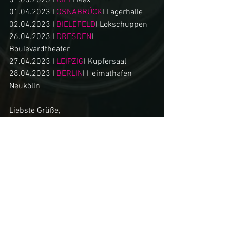
31.03.2023 I 
KIEL
I Max
01.04.2023 I 
OSNABRÜCK
I Lagerhalle
02.04.2023 I 
BIELEFELD
I Lokschuppen
26.04.2023 I 
DRESDEN
I 
Boulevardtheater
27.04.2023 I 
LEIPZIG
I Kupfersaal
28.04.2023 I 
BERLIN
I Heimathafen 
Neukölln
Liebste Grüße,
Allie