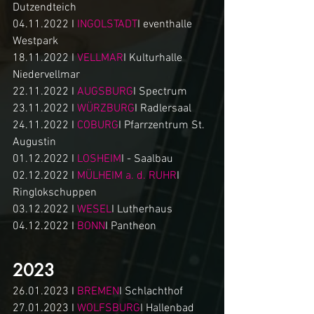
Dutzendteich
04.11.2022 I 
INGOLSTADT
I eventhalle 
Westpark
18.11.2022 I 
VELLMAR
I Kulturhalle 
Niedervellmar
22.11.2022 I 
AUGSBURG
I Spectrum
23.11.2022 I 
WÜRZBURG
I Radlersaal
24.11.2022 I 
COBURG
I Pfarrzentrum St. 
Augustin
01.12.2022 I 
LOSHEIM
I - Saalbau
02.12.2022 I 
MÜLHEIM a. d. RUHR
I 
Ringlokschuppen
03.12.2022 I 
WESEL
I Lutherhaus 
04.12.2022 I 
BONN
I Pantheon
2023
26.01.2023 I 
BREMEN
I Schlachthof 
27.01.2023 I 
WOLFSBURG
I Hallenbad 