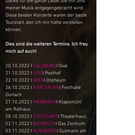
Danke für die ganze Liebe, die mir und 
meiner Musik entgegengebracht wird. 
Diese beiden Konzerte waren der beste 
Tourstart, den ich mir hätte vorstellen 
können.
Dies sind die weiteren Termine. Ich freu 
mich auf euch!
20.10.2022 I 
SALZBURG
I Oval
21.10.2022 I 
LINZ
I Posthof
22.10.2022 I 
WIEN
I Orpheum
26.10.2022 I 
KARLSRUHE
I Festhalle 
Durlach
27.10.2022 I 
MANNHEIM
I Klapsmühl' 
am Rathaus
28.10.2022 I 
STUTTGART
I Theaterhaus
02.11.2022 I 
BAYREUTH
I Das Zentrum
03.11.2022 I 
NÜRNBERG
I Gutmann am 