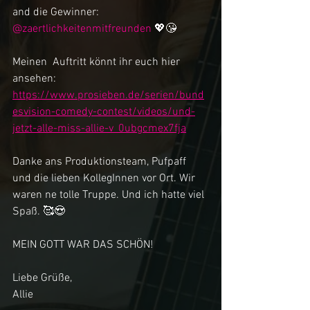
and die Gewinner: 
@zaertlichkeitenmitfreunden
 💖😘
Meinen  Auftritt könnt ihr euch hier 
ansehen:
https://www.prosieben.de/serien/bund
esvision-comedy-contest/videos/und-
jetzt-alle-miss-allie-v_0ubgcmex7fja
Danke ans Produktionsteam, Pufpaff 
und die lieben KollegInnen vor Ort. Wir 
waren ne tolle Truppe. Und ich hatte viel 
Spaß. 🥰😍
MEIN GOTT WAR DAS SCHÖN! 
Liebe Grüße,
Allie