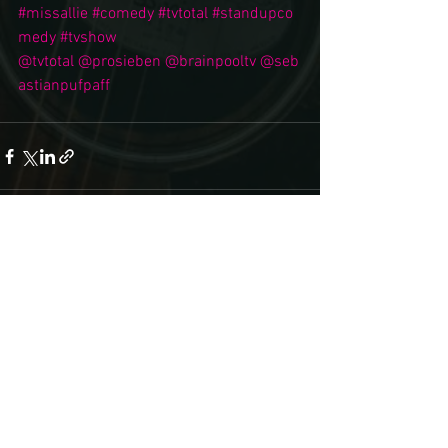
#missallie
#comedy
#tvtotal
#standupco
medy
#tvshow
@tvtotal
@prosieben
@brainpooltv
@seb
astianpufpaff
Alle ansehen
Aktuelle Beiträge