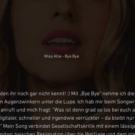
Miss Allie - Bye Bye
en ihr noch gar nicht kennt! :) Mit „Bye Bye“ nehme ich die
m Augenzwinkern unter die Lupe. Ich hab mir beim Songwrit
 anruft und mich fragt: "Was ist denn grad so los bei euch a
gitaler, schneller und irgendwie verrückter – da bleibt nur
“ Mein Song verbindet Gesellschaftskritik mit einem lässig
endwo zwischen Resignation über die Weltlage und dem ir