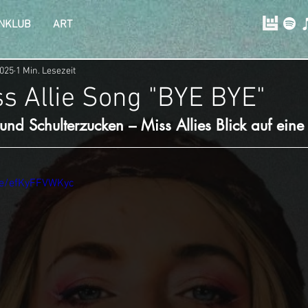
NKLUB
ART
2025
1 Min. Lesezeit
s Allie Song "BYE BYE"
d Schulterzucken – Miss Allies Blick auf eine 
be/efKyFFVWKyc