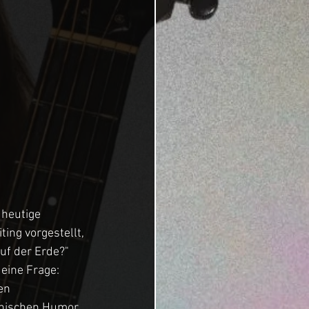
 heutige 
ing vorgestellt, 
uf der Erde?" 
 eine Frage: 
en 
onischen Humor 