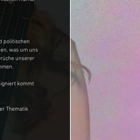
d politischen 
ehen, was um uns 
prüche unserer 
ommen.
igniert kommt 
der Thematik 