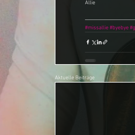
Allie
#missallie
#byebye
#g
Aktuelle Beiträge