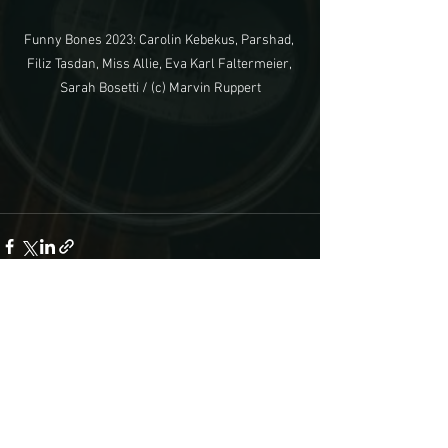
Funny Bones 2023: Carolin Kebekus, Parshad, 
Filiz Tasdan, Miss Allie, Eva Karl Faltermeier, 
Sarah Bosetti / (c) Marvin Ruppert
Alle ansehen
Aktuelle Beiträge