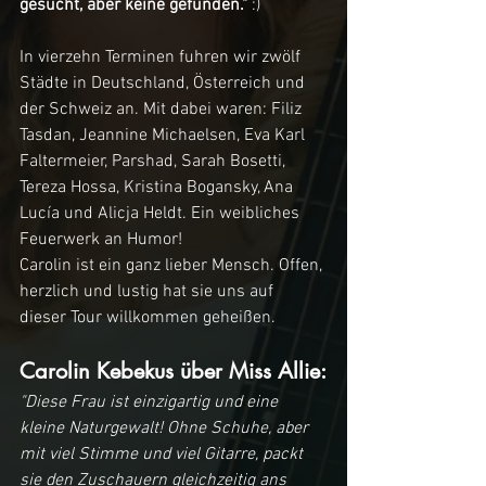
gesucht, aber keine gefunden."
 :)
In vierzehn Terminen fuhren wir zwölf 
Städte in Deutschland, Österreich und 
der Schweiz an. Mit dabei waren: Filiz 
Tasdan, Jeannine Michaelsen, Eva Karl 
Faltermeier, Parshad, Sarah Bosetti, 
Tereza Hossa, Kristina Bogansky, Ana 
Lucía und Alicja Heldt. Ein weibliches 
Feuerwerk an Humor!
Carolin ist ein ganz lieber Mensch. Offen, 
herzlich und lustig hat sie uns auf 
dieser Tour willkommen geheißen. 
Carolin Kebekus über Miss Allie:
"Diese Frau ist einzigartig und eine 
kleine Naturgewalt! Ohne Schuhe, aber 
mit viel Stimme und viel Gitarre, packt 
sie den Zuschauern gleichzeitig ans 