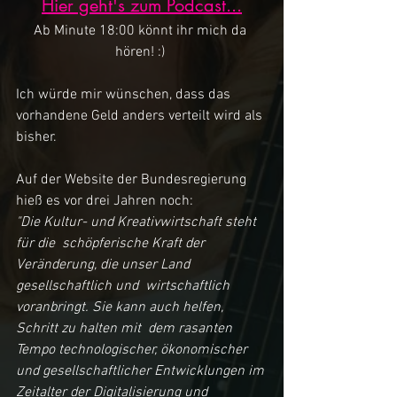
Hier geht's zum Podcast...
Ab Minute 18:00 könnt ihr mich da 
hören! :) 
Ich würde mir wünschen, dass das 
vorhandene Geld anders verteilt wird als 
bisher. 
Auf der Website der Bundesregierung 
hieß es vor drei Jahren noch: 
"Die Kultur- und Kreativwirtschaft steht 
für die  schöpferische Kraft der 
Veränderung, die unser Land 
gesellschaftlich und  wirtschaftlich 
voranbringt. Sie kann auch helfen, 
Schritt zu halten mit  dem rasanten 
Tempo technologischer, ökonomischer 
und gesellschaftlicher Entwicklungen im 
Zeitalter der Digitalisierung und 