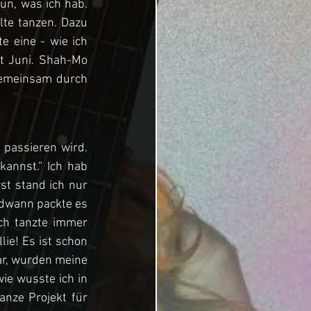
un, was ich hab. 
te tanzen. Dazu 
 eine - wie ich 
t Juni. Shah-Mo 
emeinsam durch 
passieren wird. 
nnst.“ Ich hab 
st stand ich nur 
dwann packte es 
h tanzte immer 
ie! Es ist schon 
ar, wurden meine 
ie wusste ich in 
nze Projekt für 