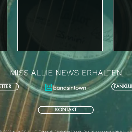
MISS ALLIE NEWS ERHALTEN
TTER
FANKLU
Miss Allie verlängert ihre Tour
Das 
KONTAKT
vorzeitig!
da!