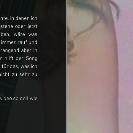
te, in denen ich 
tehe oder jetzt 
aben, wäre was 
 immer rauf und 
trengend aber in 
 hilft der Song 
ür das, was ich 
icht zu sehr zu 
ideo so doll wie 