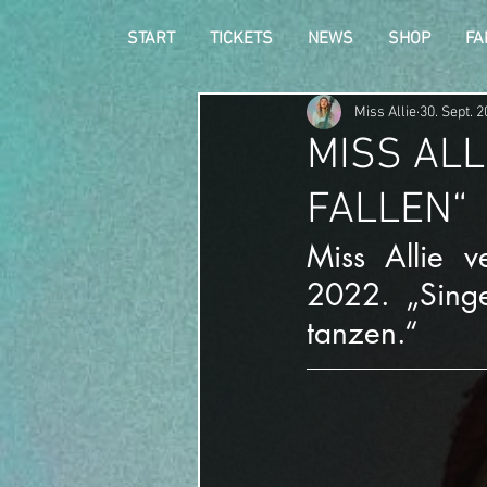
START
TICKETS
NEWS
SHOP
FA
Miss Allie
30. Sept. 
MISS ALL
FALLEN“
Miss Allie v
2022. „Singen
tanzen.“