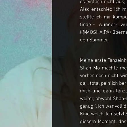
es einfach nicht aus,
Also entschied ich m
stellte ich mir komp
finde -  wunder-, wu
(@MOSHA.PA) übernah
den Sommer.
Meine erste Tanzeinh
Shah-Mo machte mein
vorher noch nicht wir
da… total peinlich b
mich und dann tanzt
weiter, obwohl Shah-M
genug!“. Ich war voll
Knie weich. Ich setzt
diesem Moment, dass 