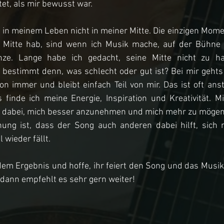
et, als mir bewusst war.
it in meinem Leben nicht in meiner Mitte. Die einzigen Momen
 Mitte hab, sind wenn ich Musik mache, auf der Bühne s
nze. Lange habe ich gedacht, seine Mitte nicht zu h
 bestimmt denn, was schlecht oder gut ist? Bei mir gehts
n immer und bleibt einfach Teil von mir. Das ist oft ans
finde ich meine Energie, Inspiration und Kreativität. Mir
“ dabei, mich besser anzunehmen und mich mehr zu mögen f
nung ist, dass der Song auch anderen dabei hilft, sich n
wieder fällt.
dem Ergebnis und hoffe, ihr feiert den Song und das Musikv
, dann empfehlt es sehr gern weiter!