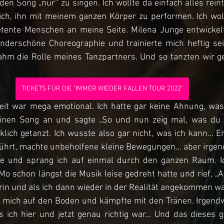
 den Song „nur“ zu singen. Ich wollte da einfach alles reint
ich, ihn mit meinem ganzen Körper zu performen. Ich woll
etente Menschen an meine Seite. Milena Junge entwickelte
nderschöne Choreographie und trainierte mich heftig sei
m die Rolle meines Tanzpartners. Und so tanzten wir g
TICKETS FÜR DIE "IMMER WIEDER FALLEN TOUR 2022"
eit war mega emotional. Ich hatte gar keine Ahnung, was 
en Song an und sagte „So und nun zeig mal, was du ka
klich getanzt. Ich wusste also gar nicht, was ich kann… Er
erührt, machte unbeholfene kleine Bewegungen… aber irgen
e und sprang ich auf einmal durch den ganzen Raum. Ic
o schon längst die Musik leise gedreht hatte und rief, „All
 drin und als ich dann wieder in der Realität angekommen w
e mich auf den Boden und kämpfte mit den Tränen. Irgendw
ich hier und jetzt genau richtig war… Und das dieses ga