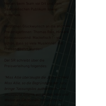
Herzen beim Team vor Ort und dem 
Saarländischen Publikum sowie 
Rundfunk.
Herzlichen Glückwunsch an die anderen 
PreisträgerInnen: Thomas Reis, Hinnerk 
Köhn uuuuunnd: Mackefisch ! - voll 
schön, dass so viele MusikInnen mit 
Preisen beehrt wurden! 
Der SR schreibt über die 
Preisverleihung folgendes: 
"Miss Allie überzeugte die Jury mit Herz
Miss Allie, so die Begründung der Jury, 
bringe "fassungslos authentisch" eine 
akustische Gitarre, ein großes Herz und 
Wellen an Emotionen mit und rücke 