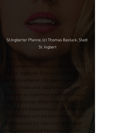
St.Ingberter Pfanne, (c) Thomas Bastuck, Stadt 
St. Ingbert
Huhu ihr Lieben,
ich hab einen Preis nach Hause geholt! :) 
Die St. Ingberter Pfanne ist einer der 
renommiertesten Wettbewerbe in 
Deutschland und zusammen mit der 
Pfannen-Auszeichnung erhielt ich den 
saarländischen RitterInnenschlag. Ich 
freue mich besonders auf die Konzerte 
im Saarland und darüber hinaus! Boom 
Chackalacka! Ich freu mich sehr über 
den Jurypreis und bedanke mich von 