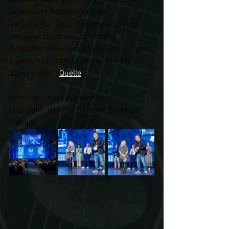
liebevoll Tabuthemen des alltäglichen 
Lebens ins Rampenlicht. Ihr 
Versprechen „Aus Scheiße wird Gold“ 
verpacke sie in ein wahrhaftiges 
Konzerterlebnis und spiele sich mit ganz 
eigenem Charme in die Herzen der 
Zuhörenden." 
(
Quelle
) 
Und hier noch ein paar Fotos - 
Copyright: Thomas Bastuck, Stadt St. 
Ingbert