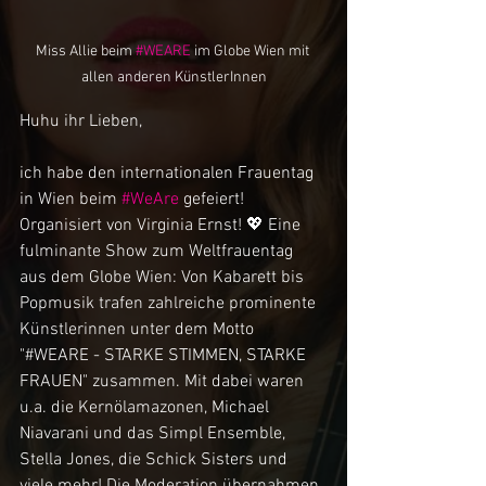
Miss Allie beim 
#WEARE
 im Globe Wien mit 
allen anderen KünstlerInnen
Huhu ihr Lieben,
ich habe den internationalen Frauentag 
in Wien beim 
#WeAre
 gefeiert! 
Organisiert von Virginia Ernst! 💖 Eine 
fulminante Show zum Weltfrauentag 
aus dem Globe Wien: Von Kabarett bis 
Popmusik trafen zahlreiche prominente 
Künstlerinnen unter dem Motto 
"#WEARE - STARKE STIMMEN, STARKE 
FRAUEN" zusammen. Mit dabei waren 
u.a. die Kernölamazonen, Michael 
Niavarani und das Simpl Ensemble, 
Stella Jones, die Schick Sisters und 
viele mehr! Die Moderation übernahmen 