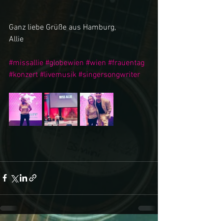
Ganz liebe Grüße aus Hamburg,
Allie 
#missallie
#globewien
#wien
#frauentag
#konzert
#livemusik
#singersongwriter